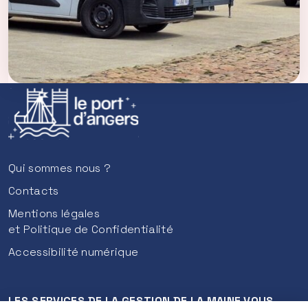
e
n
t
e
e
t
a
n
n
u
e
Qui sommes nous ?
l
Contacts
l
e
Mentions légales
)
et Politique de Confidentialité
.
Accessibilité numérique
L
e
s
LES SERVICES DE LA GESTION DE LA MAINE VOUS
e