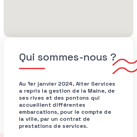
é
à
l
’
a
a
r
Qui sommes-nous ?
r
a
e
Au 1er janvier 2024, Alter Services
a repris la gestion de la Maine, de
e
ses rives et des pontons qui
s
accueillent différentes
b
embarcations, pour le compte de
a
la ville, par un contrat de
t
prestations de services.
e
a