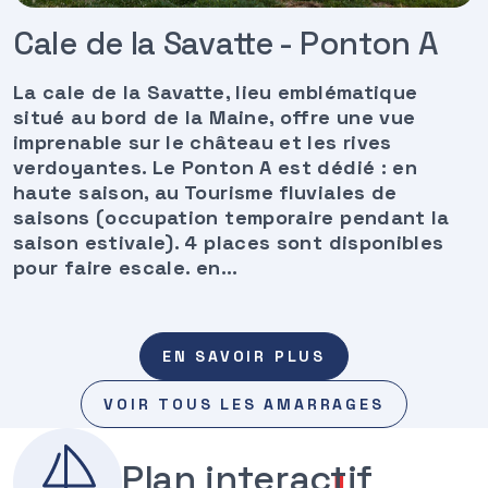
Cale de la Savatte - Ponton A
La cale de la Savatte, lieu emblématique
situé au bord de la Maine, offre une vue
imprenable sur le château et les rives
verdoyantes. Le Ponton A est dédié : en
haute saison, au Tourisme fluviales de
l
saisons (occupation temporaire pendant la
saison estivale). 4 places sont disponibles
pour faire escale. en...
L
e
EN SAVOIR PLUS
P
o
VOIR TOUS LES AMARRAGES
n
t
Plan interactif
o