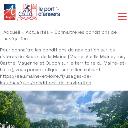
QUI SOMMES-NOUS ?
NOS ACTUALITÉS
Accueil
»
Actualités
»
Connaitre les conditions de
CONTACT
navigation
AMARRER SON BATEAU
FAIRE ESCALE À ANGERS
Pour connaitre les conditions de navigation sur les
DÉCOUVRIR ANGERS
rivières du Bassin de la Maine (Maine, Vieille Maine, Loir,
Espace abonné
Sarthe, Mayenne et Oudon sur le territoire du Maine-et-
Loire), vous pouvez cliquer sur le lien suivant
https://eau.maine-et-loire.fr/usages-de-
leau/naviguer/conditions-de-navigation